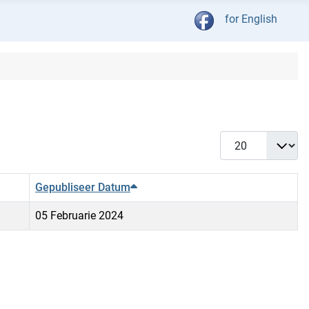
Kies jou taal
for English
Vertoon #
Gepubliseer Datum
05 Februarie 2024