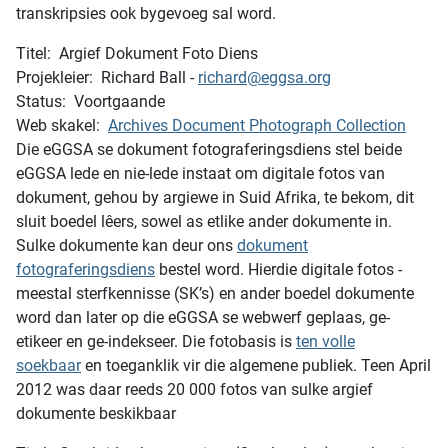
transkripsies ook bygevoeg sal word.
Titel: Argief Dokument Foto Diens
Projekleier: Richard Ball -
richard@eggsa.org
Status: Voortgaande
Web skakel:
Archives Document Photograph Collection
Die eGGSA se dokument fotograferingsdiens stel beide
eGGSA lede en nie-lede instaat om digitale fotos van
dokument, gehou by argiewe in Suid Afrika, te bekom, dit
sluit boedel lêers, sowel as etlike ander dokumente in.
Sulke dokumente kan deur ons
dokument
fotograferingsdiens
bestel word. Hierdie digitale fotos -
meestal sterfkennisse (SK’s) en ander boedel dokumente
word dan later op die eGGSA se webwerf geplaas, ge-
etikeer en ge-indekseer. Die fotobasis is
ten volle
soekbaar
en toeganklik vir die algemene publiek. Teen April
2012 was daar reeds 20 000 fotos van sulke argief
dokumente beskikbaar