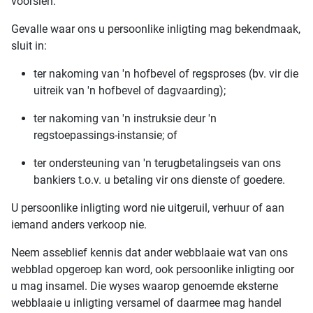
voorsien.
Gevalle waar ons u persoonlike inligting mag bekendmaak,
sluit in:
ter nakoming van 'n hofbevel of regsproses (bv. vir die
uitreik van 'n hofbevel of dagvaarding);
ter nakoming van 'n instruksie deur 'n
regstoepassings-instansie; of
ter ondersteuning van 'n terugbetalingseis van ons
bankiers t.o.v. u betaling vir ons dienste of goedere.
U persoonlike inligting word nie uitgeruil, verhuur of aan
iemand anders verkoop nie.
Neem asseblief kennis dat ander webblaaie wat van ons
webblad opgeroep kan word, ook persoonlike inligting oor
u mag insamel. Die wyses waarop genoemde eksterne
webblaaie u inligting versamel of daarmee mag handel