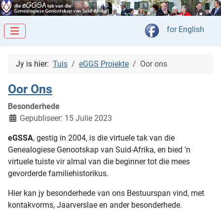
Kies jou taal
for English
Jy is hier:
Tuis
eGGS Projekte
Oor ons
Oor Ons
Besonderhede
Gepubliseer: 15 Julie 2023
eGSSA
, gestig in 2004, is die virtuele tak van die
Genealogiese Genootskap van Suid-Afrika, en bied 'n
virtuele tuiste vir almal van die beginner tot die mees
gevorderde familiehistorikus.
Hier kan jy besonderhede van ons Bestuurspan vind, met
kontakvorms, Jaarverslae en ander besonderhede.