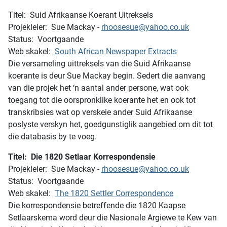
Titel: Suid Afrikaanse Koerant Uitreksels
Projekleier: Sue Mackay -
rhoosesue@yahoo.co.uk
Status: Voortgaande
Web skakel:
South African Newspaper Extracts
Die versameling uittreksels van die Suid Afrikaanse
koerante is deur Sue Mackay begin. Sedert die aanvang
van die projek het ‘n aantal ander persone, wat ook
toegang tot die oorspronklike koerante het en ook tot
transkribsies wat op verskeie ander Suid Afrikaanse
poslyste verskyn het, goedgunstiglik aangebied om dit tot
die databasis by te voeg.
Titel: Die 1820 Setlaar Korrespondensie
Projekleier: Sue Mackay -
rhoosesue@yahoo.co.uk
Status: Voortgaande
Web skakel:
The 1820 Settler Correspondence
Die korrespondensie betreffende die 1820 Kaapse
Setlaarskema word deur die Nasionale Argiewe te Kew van