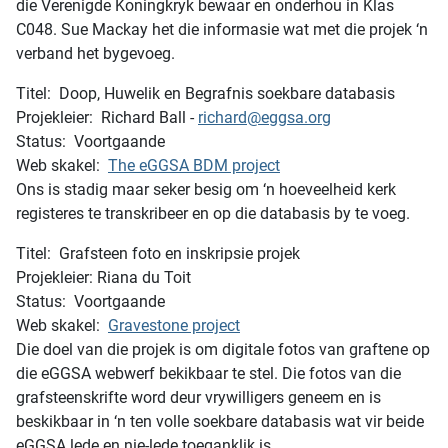
die Verenigde Koningkryk bewaar en onderhou in Klas
C048. Sue Mackay het die informasie wat met die projek ‘n
verband het bygevoeg.
Titel: Doop, Huwelik en Begrafnis soekbare databasis
Projekleier: Richard Ball -
richard@eggsa.org
Status: Voortgaande
Web skakel:
The eGGSA BDM project
Ons is stadig maar seker besig om ‘n hoeveelheid kerk
registeres te transkribeer en op die databasis by te voeg.
Titel: Grafsteen foto en inskripsie projek
Projekleier: Riana du Toit
Status: Voortgaande
Web skakel:
Gravestone project
Die doel van die projek is om digitale fotos van graftene op
die eGGSA webwerf bekikbaar te stel. Die fotos van die
grafsteenskrifte word deur vrywilligers geneem en is
beskikbaar in ‘n ten volle soekbare databasis wat vir beide
eGGSA lede en nie-lede toeganklik is.