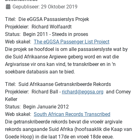
Gepubliseer: 29 Oktober 2019
Titel: Die eGGSA Passasierslys Projek
Projekleier: Richard Wolfaardt
Status: Begin 2011 - Steeds in proses
Web skakel:
The eGGSA Passenger List Project
Die projek se hoofdoel is om alle passasierslyste wat by
die Suid Afrikaanse Argiewe geberg word en wat die
Argivarisse vir ons kan vind, te transkribeer en in ‘n
soekbare databasis aan te bied.
Titel: Suid Afrikaanse Getranskribeerde Rekords
Projekleier: Richard Ball -
richard@eggsa.org
and Corney
Keller
Status: Begin Januarie 2012
Web skakel:
South African Records Transcribed
Die getranskribeerde rekords bevat die vroeër argivale
rekords aangaande Suid Afrika (hoofsaaklik die Kaap van
Goede Hoop) in die laat 17de en vroeë 18de eeue.