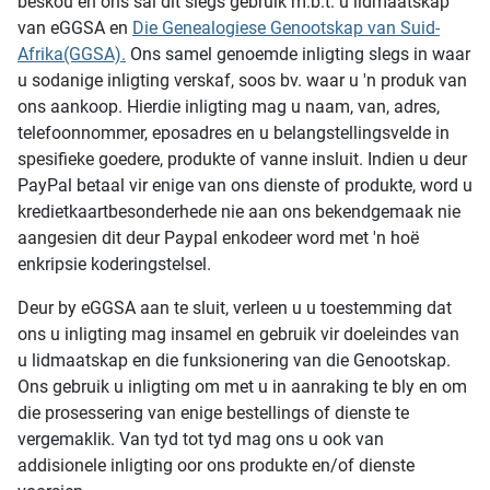
beskou en ons sal dit slegs gebruik m.b.t. u lidmaatskap
van eGGSA en
Die Genealogiese Genootskap van Suid-
Afrika(GGSA).
Ons samel genoemde inligting slegs in waar
u sodanige inligting verskaf, soos bv. waar u 'n produk van
ons aankoop. Hierdie inligting mag u naam, van, adres,
telefoonnommer, eposadres en u belangstellingsvelde in
spesifieke goedere, produkte of vanne insluit. Indien u deur
PayPal betaal vir enige van ons dienste of produkte, word u
kredietkaartbesonderhede nie aan ons bekendgemaak nie
aangesien dit deur Paypal enkodeer word met 'n hoë
enkripsie koderingstelsel.
Deur by eGGSA aan te sluit, verleen u u toestemming dat
ons u inligting mag insamel en gebruik vir doeleindes van
u lidmaatskap en die funksionering van die Genootskap.
Ons gebruik u inligting om met u in aanraking te bly en om
die prosessering van enige bestellings of dienste te
vergemaklik. Van tyd tot tyd mag ons u ook van
addisionele inligting oor ons produkte en/of dienste