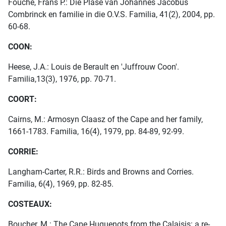
Fouché, Frans P.: Die Plase van Johannes Jacobus
Combrinck en familie in die O.V.S. Familia, 41(2), 2004, pp.
60-68.
COON:
Heese, J.A.: Louis de Berault en 'Juffrouw Coon'.
Familia,13(3), 1976, pp. 70-71.
COORT:
Cairns, M.: Armosyn Claasz of the Cape and her family,
1661-1783. Familia, 16(4), 1979, pp. 84-89, 92-99.
CORRIE:
Langham-Carter, R.R.: Birds and Browns and Corries.
Familia, 6(4), 1969, pp. 82-85.
COSTEAUX:
Boucher, M.: The Cape Huguenots from the Calaisis: a re-