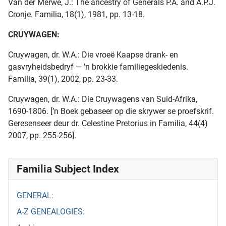
Van der Merwe, J.: The ancestry of Generals P.A. and A.P.J.
Cronje. Familia, 18(1), 1981, pp. 13-18.
CRUYWAGEN:
Cruywagen, dr. W.A.: Die vroeë Kaapse drank- en
gasvryheidsbedryf — 'n brokkie familiegeskiedenis.
Familia, 39(1), 2002, pp. 23-33.
Cruywagen, dr. W.A.: Die Cruywagens van Suid-Afrika,
1690-1806. [’n Boek gebaseer op die skrywer se proefskrif.
Geresenseer deur dr. Celestine Pretorius in Familia, 44(4)
2007, pp. 255-256].
Familia Subject Index
GENERAL:
A-Z GENEALOGIES: