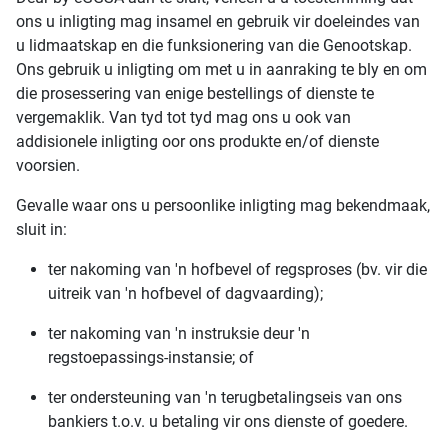
ons u inligting mag insamel en gebruik vir doeleindes van
u lidmaatskap en die funksionering van die Genootskap.
Ons gebruik u inligting om met u in aanraking te bly en om
die prosessering van enige bestellings of dienste te
vergemaklik. Van tyd tot tyd mag ons u ook van
addisionele inligting oor ons produkte en/of dienste
voorsien.
Gevalle waar ons u persoonlike inligting mag bekendmaak,
sluit in:
ter nakoming van 'n hofbevel of regsproses (bv. vir die
uitreik van 'n hofbevel of dagvaarding);
ter nakoming van 'n instruksie deur 'n
regstoepassings-instansie; of
ter ondersteuning van 'n terugbetalingseis van ons
bankiers t.o.v. u betaling vir ons dienste of goedere.