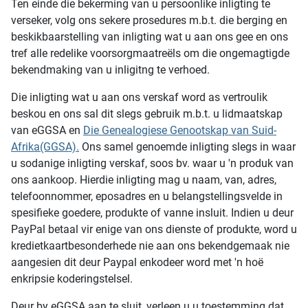
Ten einde die bekerming van u persoonlike inligting te
verseker, volg ons sekere prosedures m.b.t. die berging en
beskikbaarstelling van inligting wat u aan ons gee en ons
tref alle redelike voorsorgmaatreëls om die ongemagtigde
bekendmaking van u inligitng te verhoed.
Die inligting wat u aan ons verskaf word as vertroulik
beskou en ons sal dit slegs gebruik m.b.t. u lidmaatskap
van eGGSA en
Die Genealogiese Genootskap van Suid-
Afrika(GGSA).
Ons samel genoemde inligting slegs in waar
u sodanige inligting verskaf, soos bv. waar u 'n produk van
ons aankoop. Hierdie inligting mag u naam, van, adres,
telefoonnommer, eposadres en u belangstellingsvelde in
spesifieke goedere, produkte of vanne insluit. Indien u deur
PayPal betaal vir enige van ons dienste of produkte, word u
kredietkaartbesonderhede nie aan ons bekendgemaak nie
aangesien dit deur Paypal enkodeer word met 'n hoë
enkripsie koderingstelsel.
Deur by eGGSA aan te sluit, verleen u u toestemming dat