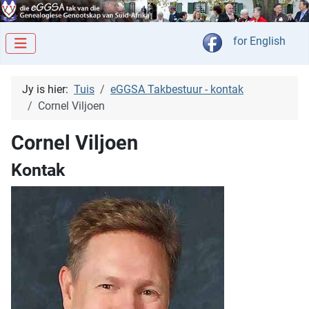
Kies jou taal
for English
Jy is hier:
Tuis
eGGSA Takbestuur - kontak
Cornel Viljoen
Cornel Viljoen
Kontak