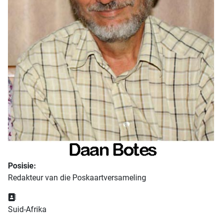
Posisie:
Redakteur van die Poskaartversameling
Adres:
Suid-Afrika