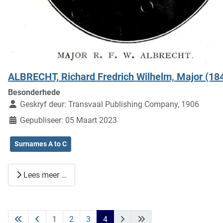
ALBRECHT, Richard Fredrich Wilhelm, Major (18
Besonderhede
Geskryf deur:
Transvaal Publishing Company, 1906
Gepubliseer: 05 Maart 2023
Surnames A to C
Lees meer …
1
2
3
4