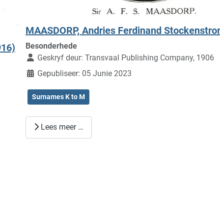
MAASDORP, Andries Ferdinand Stockenstrom
Besonderhede
916)
Geskryf deur:
Transvaal Publishing Company, 1906
Gepubliseer: 05 Junie 2023
Surnames K to M
Lees meer …