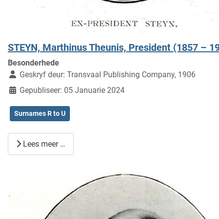
STEYN, Marthinus Theunis, President (1857 – 1
Besonderhede
Geskryf deur:
Transvaal Publishing Company, 1906
Gepubliseer: 05 Januarie 2024
Surnames R to U
Lees meer …