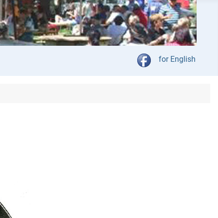
Kies jou taal
for English