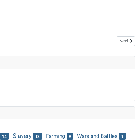
Next articl
Next
Slavery
Farming
Wars and Battles
14
13
9
9