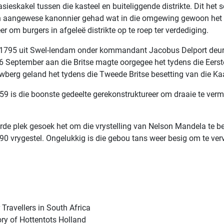
ieskakel tussen die kasteel en buiteliggende distrikte. Dit het so
‘n aangewese kanonnier gehad wat in die omgewing gewoon het 
er om burgers in afgeleë distrikte op te roep ter verdediging.
 1795 uit Swel-lendam onder kommandant Jacobus Delport deur 
September aan die Britse magte oorgegee het tydens die Eerste B
uwberg geland het tydens die Tweede Britse besetting van die Kaap
 59 is die boonste gedeelte gerekonstruktureer om draaie te verm
erde plek gesoek het om die vrystelling van Nelson Mandela te b
0 vrygestel. Ongelukkig is die gebou tans weer besig om te verv
Travellers in South Africa
ory of Hottentots Holland