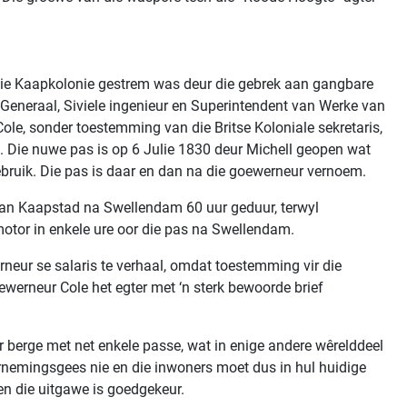
die Kaapkolonie gestrem was deur die gebrek aan gangbare
r-Generaal, Siviele ingenieur en Superintendent van Werke van
ole, sonder toestemming van die Britse Koloniale sekretaris,
u. Die nuwe pas is op 6 Julie 1830 deur Michell geopen wat
ebruik. Die pas is daar en dan na die goewerneur vernoem.
 van Kaapstad na Swellendam 60 uur geduur, terwyl
motor in enkele ure oor die pas na Swellendam.
neur se salaris te verhaal, omdat toestemming vir die
werneur Cole het egter met ‘n sterk bewoorde brief
ur berge met net enkele passe, wat in enige andere wêrelddeel
ernemingsgees nie en die inwoners moet dus in hul huidige
en die uitgawe is goedgekeur.