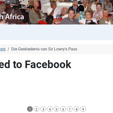
sts
Die Geskiedenis van Sir Lowry's Pass
sted to Facebook
1
2
3
4
5
6
7
8
9