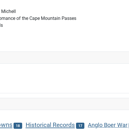
 Michell
 Romance of the Cape Mountain Passes
ds
owns
Historical Records
Anglo Boer War
18
17