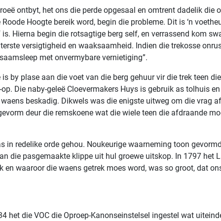
roeë ontbyt, het ons die perde opgesaal en omtrent dadelik die o
ie Roode Hoogte bereik word, begin die probleme. Dit is ‘n voetheu
 is. Hierna begin die rotsagtige berg self, en verrassend kom s
iterste versigtigheid en waaksaamheid. Indien die trekosse onrus
se saamsleep met onvermybare vernietiging”.
is by plase aan die voet van die berg gehuur vir die trek teen d
g-op. Die naby-geleë Cloevermakers Huys is gebruik as tolhuis en e
waens beskadig. Dikwels was die enigste uitweg om die vrag af te l
s gevorm deur die remskoene wat die wiele teen die afdraande moe
as in redelike orde gehou. Noukeurige waarneming toon gevormde
an die pasgemaakte klippe uit hul groewe uitskop. In 1797 het La
eek en waaroor die waens getrek moes word, was so groot, dat on
34 het die VOC die Oproep-Kanonseinstelsel ingestel wat uiteind