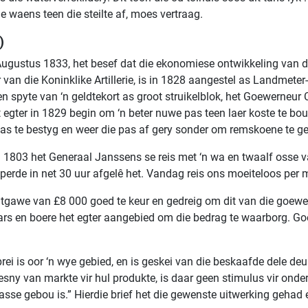
 waens teen die steilte af, moes vertraag.
)
ugustus 1833, het besef dat die ekonomiese ontwikkeling van 
r van die Koninklike Artillerie, is in 1828 aangestel as Landmete
 spyte van ‘n geldtekort as groot struikelblok, het Goewerneur C
t egter in 1829 begin om ‘n beter nuwe pas teen laer koste te bo
e pas te bestyg en weer die pas af gery sonder om remskoene te g
in 1803 het Generaal Janssens se reis met ‘n wa en twaalf osse
 perde in net 30 uur afgelê het. Vandag reis ons moeiteloos per 
uitgawe van £8 000 goed te keur en gedreig om dit van die goewer
rs en boere het egter aangebied om die bedrag te waarborg. Goe
rei is oor ‘n wye gebied, en is geskei van die beskaafde dele de
esny van markte vir hul produkte, is daar geen stimulus vir ond
se gebou is.” Hierdie brief het die gewenste uitwerking gehad 