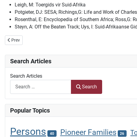
Leigh, M: Toergids vir Suid-Afrika
Potgieter, DJ: SESA; Richings,G: Life and Work of Charles
Rosenthal, E: Encyclopedia of Southern Africa; Ross,G:
Steyn, A: Off the Beaten Track; Uys, I: Suid-Afrikaanse Gi
Previous article: Ghosts, premonitions, psychics and curses
Prev
Search Articles
Search Articles
Search
Popular Topics
Persons
Pioneer Families
T
40
26