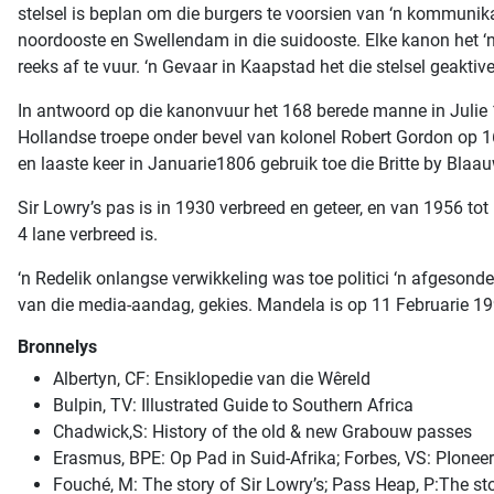
stelsel is beplan om die burgers te voorsien van ‘n kommunikas
noordooste en Swellendam in die suidooste. Elke kanon het 
reeks af te vuur. ‘n Gevaar in Kaapstad het die stelsel geaktive
In antwoord op die kanonvuur het 168 berede manne in Julie
Hollandse troepe onder bevel van kolonel Robert Gordon op 16 
en laaste keer in Januarie1806 gebruik toe die Britte by Blaa
Sir Lowry’s pas is in 1930 verbreed en geteer, en van 1956 tot
4 lane verbreed is.
‘n Redelik onlangse verwikkeling was toe politici ‘n afgesond
van die media-aandag, gekies. Mandela is op 11 Februarie 199
Bronnelys
Albertyn, CF: Ensiklopedie van die Wêreld
Bulpin, TV: Illustrated Guide to Southern Africa
Chadwick,S: History of the old & new Grabouw passes
Erasmus, BPE: Op Pad in Suid-Afrika; Forbes, VS: PIoneer 
Fouché, M: The story of Sir Lowry’s; Pass Heap, P:The st