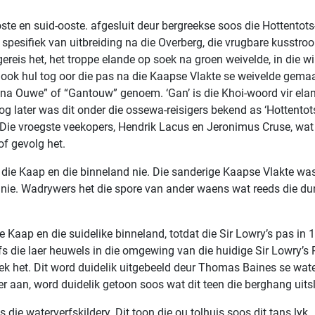
ooste en suid-ooste. afgesluit deur bergreekse soos die Hottentot
spesifiek van uitbreiding na die Overberg, die vrugbare kusstro
reis het, het troppe elande op soek na groen weivelde, in die 
 het ook hul tog oor die pas na die Kaapse Vlakte se weivelde ge
nna Ouwe” of “Gantouw” genoem. ‘Gan’ is die Khoi-woord vir eland
og later was dit onder die ossewa-reisigers bekend as ‘Hottento
ryf. Die vroegste veekopers, Hendrik Lacus en Jeronimus Cruse,
of gevolg het.
 die Kaap en die binneland nie. Die sanderige Kaapse Vlakte was
 nie. Wadrywers het die spore van ander waens wat reeds die dun
 Kaap en die suidelike binneland, totdat die Sir Lowry’s pas in
 Selfs die laer heuwels in die omgewing van die huidige Sir Lowry
ek het. Dit word duidelik uitgebeeld deur Thomas Baines se wat
er aan, word duidelik getoon soos wat dit teen die berghang uitsl
die waterverfskildery. Dit toon die ou tolhuis soos dit tans lyk