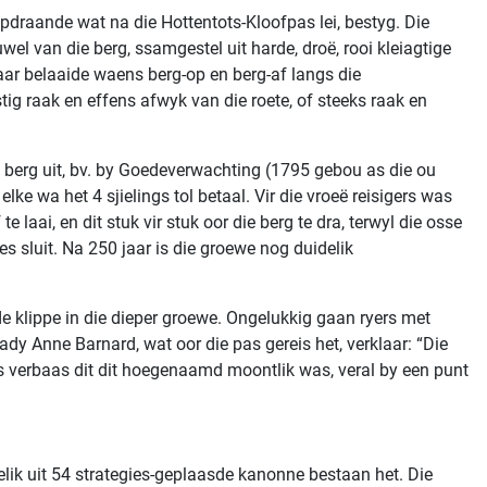
pdraande wat na die Hottentots-Kloofpas lei, bestyg. Die
wel van die berg, ssamgestel uit harde, droë, rooi kleiagtige
waar belaaide waens berg-op en berg-af langs die
tig raak en effens afwyk van die roete, of steeks raak en
ie berg uit, bv. by Goedeverwachting (1795 gebou as die ou
lke wa het 4 sjielings tol betaal. Vir die vroeë reisigers was
aai, en dit stuk vir stuk oor die berg te dra, terwyl die osse
s sluit. Na 250 jaar is die groewe nog duidelik
 klippe in die dieper groewe. Ongelukkig gaan ryers met
dy Anne Barnard, wat oor die pas gereis het, verklaar: “Die
s verbaas dit dit hoegenaamd moontlik was, veral by een punt
elik uit 54 strategies-geplaasde kanonne bestaan het. Die