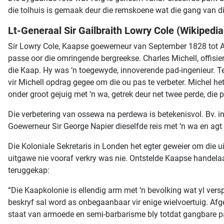
die tolhuis is gemaak deur die remskoene wat die gang van die
Lt-Generaal Sir Gailbraith Lowry Cole (Wikipedia
Sir Lowry Cole, Kaapse goewerneur van September 1828 tot A
passe oor die omringende bergreekse. Charles Michell, offisie
die Kaap. Hy was ‘n toegewyde, innoverende pad-ingenieur. Ten
vir Michell opdrag gegee om die ou pas te verbeter. Michel he
onder groot gejuig met ‘n wa, getrek deur net twee perde, di
Die verbetering van ossewa na perdewa is betekenisvol. Bv. 
Goewerneur Sir George Napier dieselfde reis met ‘n wa en agt
Die Koloniale Sekretaris in Londen het egter geweier om die 
uitgawe nie vooraf verkry was nie. Ontstelde Kaapse handelaa
teruggekap:
“Die Kaapkolonie is ellendig arm met ‘n bevolking wat yl versp
beskryf sal word as onbegaanbaar vir enige wielvoertuig. Afg
staat van armoede en semi-barbarisme bly totdat gangbare pas