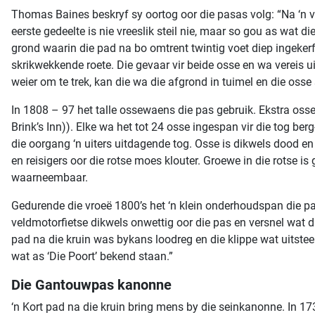
Thomas Baines beskryf sy oortog oor die pasas volg: “Na ‘n v
eerste gedeelte is nie vreeslik steil nie, maar so gou as wat d
grond waarin die pad na bo omtrent twintig voet diep ingekerf
skrikwekkende roete. Die gevaar vir beide osse en wa vereis u
weier om te trek, kan die wa die afgrond in tuimel en die os
In 1808 – 97 het talle ossewaens die pas gebruik. Ekstra osse 
Brink’s Inn)). Elke wa het tot 24 osse ingespan vir die tog ber
die oorgang ‘n uiters uitdagende tog. Osse is dikwels dood en 
en reisigers oor die rotse moes klouter. Groewe in die rotse i
waarneembaar.
Gedurende die vroeë 1800’s het ‘n klein onderhoudspan die p
veldmotorfietse dikwels onwettig oor die pas en versnel wat d
pad na die kruin was bykans loodreg en die klippe wat uitst
wat as ‘Die Poort’ bekend staan.”
Die Gantouwpas kanonne
‘n Kort pad na die kruin bring mens by die seinkanonne. In 17