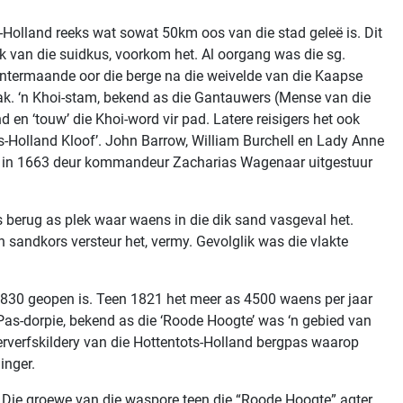
s-Holland reeks wat sowat 50km oos van die stad geleë is. Dit
ok van die suidkus, voorkom het. Al oorgang was die sg.
wintermaande oor die berge na die weivelde van die Kaapse
maak. ‘n Khoi-stam, bekend as die Gantauwers (Mense van die
 en ‘touw’ die Khoi-word vir pad. Latere reisigers het ook
ts-Holland Kloof’. John Barrow, William Burchell en Lady Anne
 wat in 1663 deur kommandeur Zacharias Wagenaar uitgestuur
 berug as plek waar waens in die dik sand vasgeval het.
 sandkors versteur het, vermy. Gevolglik was die vlakte
 1830 geopen is. Teen 1821 het meer as 4500 waens per jaar
’s Pas-dorpie, bekend as die ‘Roode Hoogte’ was ‘n gebied van
erverfskildery van die Hottentots-Holland bergpas waarop
inger.
 . Die groewe van die waspore teen die “Roode Hoogte” agter