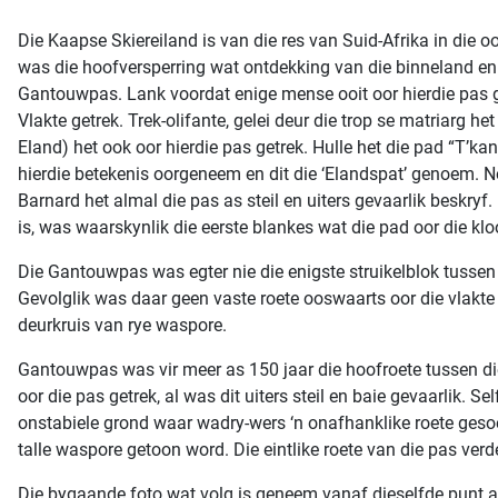
Die Kaapse Skiereiland is van die res van Suid-Afrika in die 
was die hoofversperring wat ontdekking van die binneland en 
Gantouwpas. Lank voordat enige mense ooit oor hierdie pas ge
Vlakte getrek. Trek-olifante, gelei deur die trop se matriarg
Eland) het ook oor hierdie pas getrek. Hulle het die pad “T’ka
hierdie betekenis oorgeneem en dit die ‘Elandspat’ genoem. N
Barnard het almal die pas as steil en uiters gevaarlik besk
is, was waarskynlik die eerste blankes wat die pad oor die klo
Die Gantouwpas was egter nie die enigste struikelblok tussen
Gevolglik was daar geen vaste roete ooswaarts oor die vlakte
deurkruis van rye waspore.
Gantouwpas was vir meer as 150 jaar die hoofroete tussen die
oor die pas getrek, al was dit uiters steil en baie gevaarlik.
onstabiele grond waar wadry-wers ‘n onafhanklike roete geso
talle waspore getoon word. Die eintlike roete van die pas verd
Die bygaande foto wat volg is geneem vanaf dieselfde punt as 