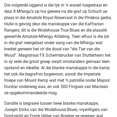
Die volgende oggend is die lyk in ‘n waseil toegedraai en
deur 8 Mfengu’s op hul gewere na die graf op Schuch se
plaas in die Amatole Royal Reservaat in die Piriebos gedra.
Hulle is gevolg deur die manskappe van die Kaffrarian
Rangers, dit is die Wodehouse True Blues en die plaaslik
gewerfde Amatole Mfengu Afdeling. Teen elfuur is die lyk
in die graf neergelaat onder sang van die Mfengu wat
krediet geneem het vir die dood van “die Tier van die
Woud”. Magistraat FX Schermbrucker van Stutterheim het
in sy rede die groot groep swart omstanders gemaan teen
opstand en rebellie. Al die blanke manskappe in die kamp
het ook die begrafnis bygewoon, asook die Imperiale
troepe van Mount Kemp wat met ‘n patrollie onder Majoor
Dunbar onderweg was, en ook 500 Fingoes van Maclean
se opgekommandeerde mag.
Sandile is begrawe tussen twee blanke manskappe,
Joseph Dicks van die Wodehouse Blues, vrywilligers van
Dord-recht en Frank Hillier van Bowker se reserwe, wat