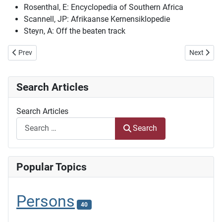
Rosenthal, E: Encyclopedia of Southern Africa
Scannell, JP: Afrikaanse Kernensiklopedie
Steyn, A: Off the beaten track
Previous article: Walter Battis: opvoedkundige en vernuwende kunst
Next articl
Prev
Next
Search Articles
Search Articles
Search
Popular Topics
Persons
40