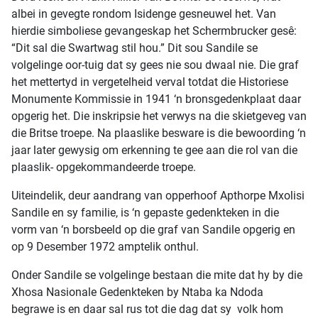
albei in gevegte rondom Isidenge gesneuwel het. Van
hierdie simboliese gevangeskap het Schermbrucker gesê:
“Dit sal die Swartwag stil hou.” Dit sou Sandile se
volgelinge oor-tuig dat sy gees nie sou dwaal nie. Die graf
het mettertyd in vergetelheid verval totdat die Historiese
Monumente Kommissie in 1941 ‘n bronsgedenkplaat daar
opgerig het. Die inskripsie het verwys na die skietgeveg van
die Britse troepe. Na plaaslike besware is die bewoording ‘n
jaar later gewysig om erkenning te gee aan die rol van die
plaaslik- opgekommandeerde troepe.
Uiteindelik, deur aandrang van opperhoof Apthorpe Mxolisi
Sandile en sy familie, is ‘n gepaste gedenkteken in die
vorm van ‘n borsbeeld op die graf van Sandile opgerig en
op 9 Desember 1972 amptelik onthul.
Onder Sandile se volgelinge bestaan die mite dat hy by die
Xhosa Nasionale Gedenkteken by Ntaba ka Ndoda
begrawe is en daar sal rus tot die dag dat sy volk hom