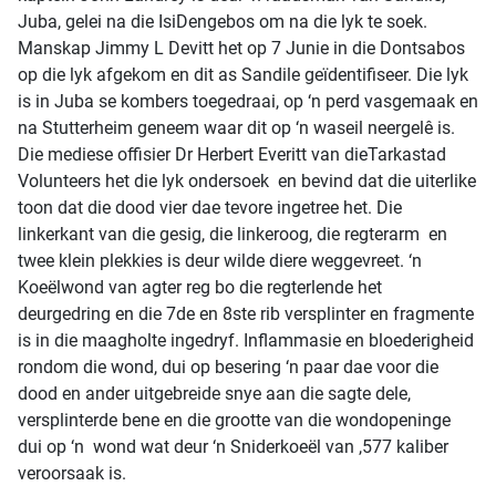
Juba, gelei na die IsiDengebos om na die lyk te soek.
Manskap Jimmy L Devitt het op 7 Junie in die Dontsabos
op die lyk afgekom en dit as Sandile geïdentifiseer. Die lyk
is in Juba se kombers toegedraai, op ‘n perd vasgemaak en
na Stutterheim geneem waar dit op ‘n waseil neergelê is.
Die mediese offisier Dr Herbert Everitt van dieTarkastad
Volunteers het die lyk ondersoek en bevind dat die uiterlike
toon dat die dood vier dae tevore ingetree het. Die
linkerkant van die gesig, die linkeroog, die regterarm en
twee klein plekkies is deur wilde diere weggevreet. ‘n
Koeëlwond van agter reg bo die regterlende het
deurgedring en die 7de en 8ste rib versplinter en fragmente
is in die maagholte ingedryf. Inflammasie en bloederigheid
rondom die wond, dui op besering ‘n paar dae voor die
dood en ander uitgebreide snye aan die sagte dele,
versplinterde bene en die grootte van die wondopeninge
dui op ‘n wond wat deur ‘n Sniderkoeël van ,577 kaliber
veroorsaak is.