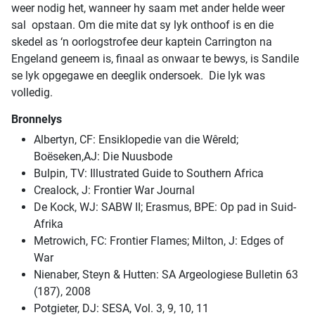
weer nodig het, wanneer hy saam met ander helde weer
sal opstaan. Om die mite dat sy lyk onthoof is en die
skedel as ‘n oorlogstrofee deur kaptein Carrington na
Engeland geneem is, finaal as onwaar te bewys, is Sandile
se lyk opgegawe en deeglik ondersoek. Die lyk was
volledig.
Bronnelys
Albertyn, CF: Ensiklopedie van die Wêreld;
Boëseken,AJ: Die Nuusbode
Bulpin, TV: Illustrated Guide to Southern Africa
Crealock, J: Frontier War Journal
De Kock, WJ: SABW II; Erasmus, BPE: Op pad in Suid-
Afrika
Metrowich, FC: Frontier Flames; Milton, J: Edges of
War
Nienaber, Steyn & Hutten: SA Argeologiese Bulletin 63
(187), 2008
Potgieter, DJ: SESA, Vol. 3, 9, 10, 11