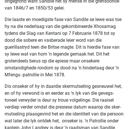
ongegrond want Sandile het sy mense in die grensoorloë
van 1846/7 en 1850/53 gelei.
Die laaste en moedigste fase van Sandile se lewe was toe
hy na die nederlaag van die gekombineerde Xhosamag
tydens die Slag van Kentani op 7 Februarie 1878 tot sy
dood die sobere en vasberade leier word van die
guerillastryd teen die Britse magte. Dit is hierdie fase van
sy lewe wat van hom ‘n legende gemaak het. Dit het
grotendeels berus op die epiese maar onsekere
omstandighede rondom sy dood na ‘n hinderlaag deur ‘n
Mfengu -patrollie in Mei 1878.
Dis onseker of hy in daardie skermutseling gesneuwel het,
en of hy verwond is en eerder as ‘n lyk van die gevegs-
toneel verwyder is deur sy troue volgelinge. Die raaisel
verdiep verder omdat die presiese datum waarop die sker-
mutseling plaasgevind het en die identiteit van die persoon
wat later die lyk ontdek het, onseker is. ‘n Patrollie onder
kaptein John Landrey is deur ‘n raadsman van Sandile,