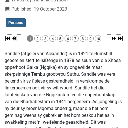
Published: 19 October 2023
Persons
1
2
3
4
5
6
7
8
9
10
Sandile (afgelei van Alexander) is in 1821 te Burnshill
gebore en sterf te isiDenge in 1878 as seun van die Xhosa
opperhoof Gaika (Ngqika) en sy ongewilde maar
skerpsinnige Tembu grootvrou Suthu. Sandile was veral
bekend vir sy fisiese gestremdheid, ‘n verskrompelde
linkerbeen en ook vir sy wit ryperd. Sandile het die
kapteinskap van die Ngqikastam en die opperhoofskap
van die Rharhabestam in 1841 oorgeneem. As jongeling is
hy deur sy broer Mqoma onderrig, maar dié het hom
geminag weens sy gebrek en het hom beskou het as ‘n
swakkeling met ‘n weifelende geaardheid. Dit was