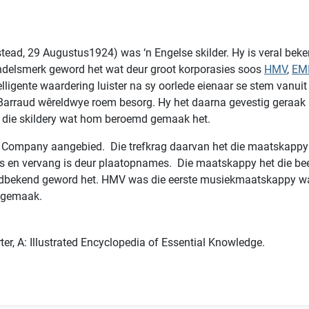
ad, 29 Augustus1924) was ‘n Engelse skilder. Hy is veral beke
ndelsmerk geword het wat deur groot korporasies soos
HMV
,
EM
lligente waardering luister na sy oorlede eienaar se stem vanui
arraud wêreldwye roem besorg. Hy het daarna gevestig geraak as 
 die skildery wat hom beroemd gemaak het.
e Company aangebied. Die trefkrag daarvan het die maatskappy 
en vervang is deur plaatopnames. Die maatskappy het die beel
ldbekend geword het. HMV was die eerste musiekmaatskappy wa
3 gemaak.
r, A: Illustrated Encyclopedia of Essential Knowledge.