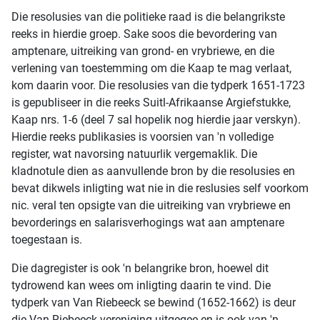
Die resolusies van die politieke raad is die belangrikste
reeks in hierdie groep. Sake soos die bevordering van
amptenare, uitreiking van grond- en vrybriewe, en die
verlening van toestemming om die Kaap te mag verlaat,
kom daarin voor. Die resolusies van die tydperk 1651-1723
is gepubliseer in die reeks Suitl-Afrikaanse Argiefstukke,
Kaap nrs. 1-6 (deel 7 sal hopelik nog hierdie jaar verskyn).
Hierdie reeks publikasies is voorsien van 'n volledige
register, wat navorsing natuurlik vergemaklik. Die
kladnotule dien as aanvullende bron by die resolusies en
bevat dikwels inligting wat nie in die reslusies self voorkom
nic. veral ten opsigte van die uitreiking van vrybriewe en
bevorderings en salarisverhogings wat aan amptenare
toegestaan is.
Die dagregister is ook 'n belangrike bron, hoewel dit
tydrowend kan wees om inligting daarin te vind. Die
tydperk van Van Riebeeck se bewind (1652-1662) is deur
die Van Riebeeck-vereniging uitgegee en is ook van 'n