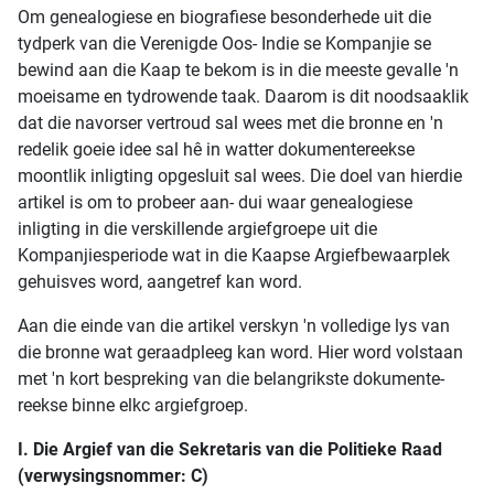
Om genealogiese en biografiese besonderhede uit die
tydperk van die Verenigde Oos- Indie se Kompanjie se
bewind aan die Kaap te bekom is in die meeste gevalle 'n
moeisame en tydrowende taak. Daarom is dit noodsaaklik
dat die navorser vertroud sal wees met die bronne en 'n
redelik goeie idee sal hê in watter dokumentereekse
moontlik inligting opgesluit sal wees. Die doel van hierdie
artikel is om to probeer aan- dui waar genealogiese
inligting in die verskillende argiefgroepe uit die
Kompanjiesperiode wat in die Kaapse Argiefbewaarplek
gehuisves word, aangetref kan word.
Aan die einde van die artikel verskyn 'n volledige lys van
die bronne wat geraadpleeg kan word. Hier word volstaan
met 'n kort bespreking van die belangrikste dokumente-
reekse binne elkc argiefgroep.
I. Die Argief van die Sekretaris van die Politieke Raad
(verwysingsnommer: C)