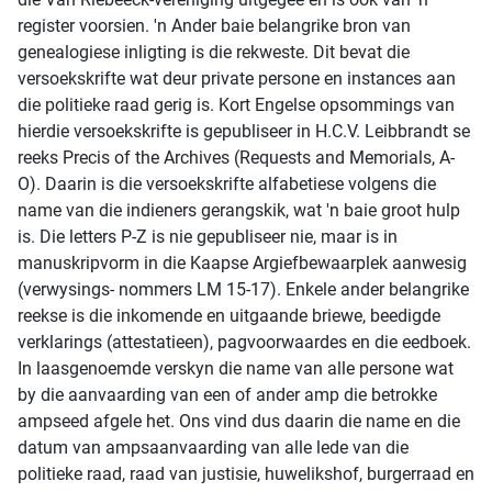
register voorsien. 'n Ander baie belangrike bron van
genealogiese inligting is die rekweste. Dit bevat die
versoekskrifte wat deur private persone en instances aan
die politieke raad gerig is. Kort Engelse opsommings van
hierdie versoekskrifte is gepubliseer in H.C.V. Leibbrandt se
reeks Precis of the Archives (Requests and Memorials, A-
O). Daarin is die versoekskrifte alfabetiese volgens die
name van die indieners gerangskik, wat 'n baie groot hulp
is. Die letters P-Z is nie gepubliseer nie, maar is in
manuskripvorm in die Kaapse Argiefbewaarplek aanwesig
(verwysings- nommers LM 15-17). Enkele ander belangrike
reekse is die inkomende en uitgaande briewe, beedigde
verklarings (attestatieen), pagvoorwaardes en die eedboek.
In laasgenoemde verskyn die name van alle persone wat
by die aanvaarding van een of ander amp die betrokke
ampseed afgele het. Ons vind dus daarin die name en die
datum van ampsaanvaarding van alle lede van die
politieke raad, raad van justisie, huwelikshof, burgerraad en