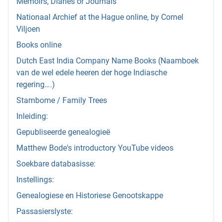
Memoirs, Diaries or Journals
Nationaal Archief at the Hague online, by Cornel
Viljoen
Books online
Dutch East India Company Name Books (Naamboek
van de wel edele heeren der hoge Indiasche
regering….)
Stambome / Family Trees
Inleiding:
Gepubliseerde genealogieë
Matthew Bode's introductory YouTube videos
Soekbare databasisse:
Instellings:
Genealogiese en Historiese Genootskappe
Passasierslyste: