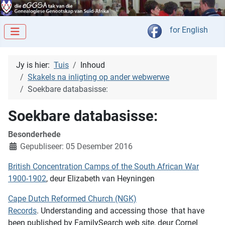
Kies jou taal
for English
Jy is hier:
Tuis
Inhoud
Skakels na inligting op ander webwerwe
Soekbare databasisse:
Soekbare databasisse:
Besonderhede
Gepubliseer: 05 Desember 2016
British Concentration Camps of the South African War
1900-1902
, deur Elizabeth van Heyningen
Cape Dutch Reformed Church (NGK)
Records
. Understanding and accessing those that have
been published by FamilySearch web site, deur Cornel