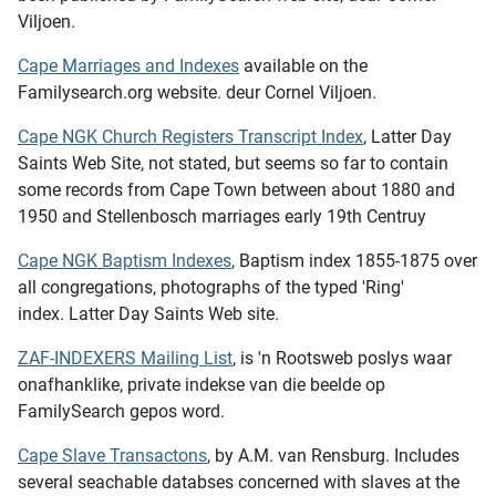
Viljoen.
Cape Marriages and Indexes
available on the
Familysearch.org website. deur Cornel Viljoen.
Cape NGK Church Registers Transcript Index
, Latter Day
Saints Web Site, not stated, but seems so far to contain
some records from Cape Town between about 1880 and
1950 and Stellenbosch marriages early 19th Centruy
Cape NGK Baptism Indexes
, Baptism index 1855-1875 over
all congregations, photographs of the typed 'Ring'
index. Latter Day Saints Web site.
ZAF-INDEXERS Mailing List
, is 'n Rootsweb poslys waar
onafhanklike, private indekse van die beelde op
FamilySearch gepos word.
Cape Slave Transactons
, by A.M. van Rensburg. Includes
several seachable databses concerned with slaves at the