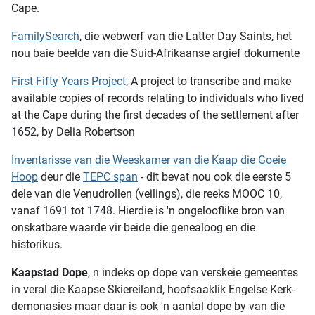
Cape.
FamilySearch
, die webwerf van die Latter Day Saints, het
nou baie beelde van die Suid-Afrikaanse argief dokumente
First Fifty Years Project
, A project to transcribe and make
available copies of records relating to individuals who lived
at the Cape during the first decades of the settlement after
1652, by Delia Robertson
Inventarisse van die Weeskamer van die Kaap die Goeie
Hoop
deur die
TEPC span
- dit bevat nou ook die eerste 5
dele van die Venudrollen (veilings), die reeks MOOC 10,
vanaf 1691 tot 1748. Hierdie is 'n ongelooflike bron van
onskatbare waarde vir beide die genealoog en die
historikus.
Kaapstad Dope
, n indeks op dope van verskeie gemeentes
in veral die Kaapse Skiereiland, hoofsaaklik Engelse Kerk-
demonasies maar daar is ook 'n aantal dope by van die