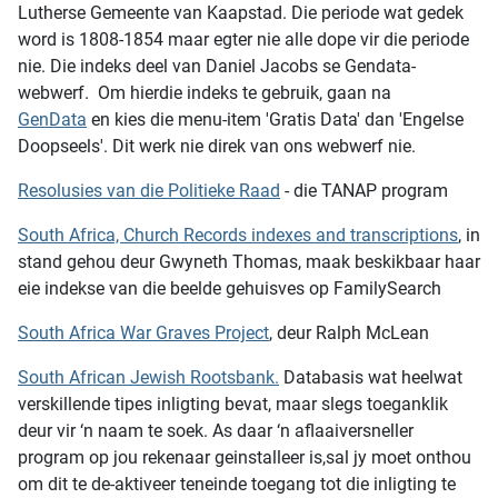
Lutherse Gemeente van Kaapstad. Die periode wat gedek
word is 1808-1854 maar egter nie alle dope vir die periode
nie. Die indeks deel van Daniel Jacobs se Gendata-
webwerf. Om hierdie indeks te gebruik, gaan na
GenData
en kies die menu-item 'Gratis Data' dan 'Engelse
Doopseels'. Dit werk nie direk van ons webwerf nie.
Resolusies van die Politieke Raad
- die TANAP program
South Africa, Church Records indexes and transcriptions
, in
stand gehou deur Gwyneth Thomas, maak beskikbaar haar
eie indekse van die beelde gehuisves op FamilySearch
South Africa War Graves Project
, deur Ralph McLean
South African Jewish Rootsbank
.
Databasis wat heelwat
verskillende tipes inligting bevat, maar slegs toeganklik
deur vir ‘n naam te soek. As daar ‘n aflaaiversneller
program op jou rekenaar geinstalleer is,sal jy moet onthou
om dit te de-aktiveer teneinde toegang tot die inligting te