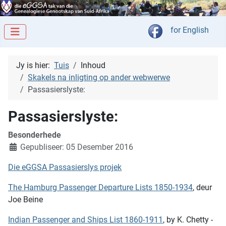
Kies jou taal
for English
Jy is hier:
Tuis
Inhoud
Skakels na inligting op ander webwerwe
Passasierslyste:
Passasierslyste:
Besonderhede
Gepubliseer: 05 Desember 2016
Die eGGSA Passasierslys projek
The Hamburg Passenger Departure Lists 1850-1934
, deur
Joe Beine
Indian Passenger and Ships List 1860-1911
, by K. Chetty -