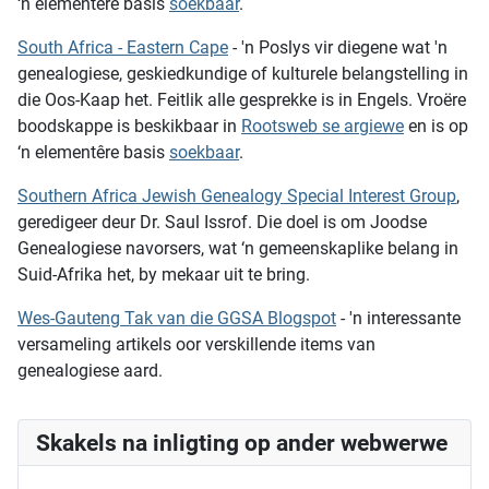
‘n elementêre basis
soekbaar
.
South Africa - Eastern Cape
- 'n Poslys vir diegene wat 'n
genealogiese, geskiedkundige of kulturele belangstelling in
die Oos-Kaap het. Feitlik alle gesprekke is in Engels. Vroëre
boodskappe is beskikbaar in
Rootsweb se argiewe
en is op
‘n elementêre basis
soekbaar
.
Southern Africa Jewish Genealogy Special Interest Group
,
geredigeer deur Dr. Saul Issrof. Die doel is om Joodse
Genealogiese navorsers, wat ‘n gemeenskaplike belang in
Suid-Afrika het, by mekaar uit te bring.
Wes-Gauteng Tak van die GGSA Blogspot
- 'n interessante
versameling artikels oor verskillende items van
genealogiese aard.
Skakels na inligting op ander webwerwe