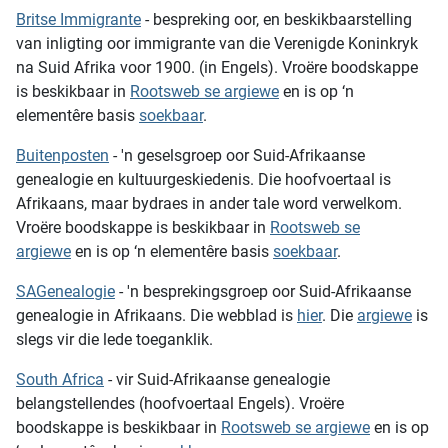
Britse Immigrante
- bespreking oor, en beskikbaarstelling
van inligting oor immigrante van die Verenigde Koninkryk
na Suid Afrika voor 1900. (in Engels). Vroëre boodskappe
is beskikbaar in
Rootsweb se argiewe
en is op ‘n
elementêre basis
soekbaar
.
Buitenposten
- 'n geselsgroep oor Suid-Afrikaanse
genealogie en kultuurgeskiedenis. Die hoofvoertaal is
Afrikaans, maar bydraes in ander tale word verwelkom.
Vroëre boodskappe is beskikbaar in
Rootsweb se
argiewe
en is op ‘n elementêre basis
soekbaar
.
SAGenealogie
- 'n besprekingsgroep oor Suid-Afrikaanse
genealogie in Afrikaans. Die webblad is
hier
. Die
argiewe
is
slegs vir die lede toeganklik.
South Africa
- vir Suid-Afrikaanse genealogie
belangstellendes (hoofvoertaal Engels). Vroëre
boodskappe is beskikbaar in
Rootsweb se argiewe
en is op