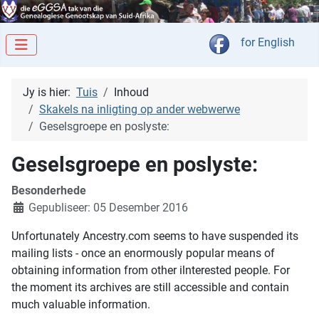
Kies jou taal
for English
Jy is hier:
Tuis
Inhoud
Skakels na inligting op ander webwerwe
Geselsgroepe en poslyste:
Geselsgroepe en poslyste:
Besonderhede
Gepubliseer: 05 Desember 2016
Unfortunately Ancestry.com seems to have suspended its
mailing lists - once an enormously popular means of
obtaining information from other ilnterested people. For
the moment its archives are still accessible and contain
much valuable information.