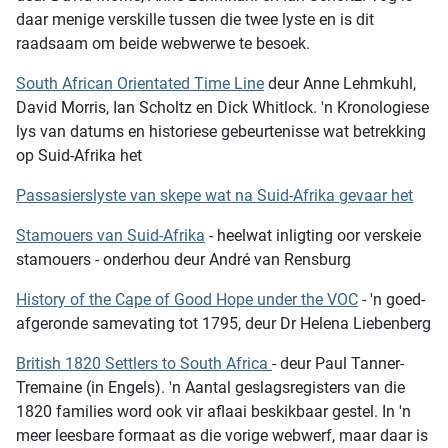
daar menige verskille tussen die twee lyste en is dit
raadsaam om beide webwerwe te besoek.
South African Orientated Time Line
deur Anne Lehmkuhl,
David Morris, Ian Scholtz en Dick Whitlock. 'n Kronologiese
lys van datums en historiese gebeurtenisse wat betrekking
op Suid-Afrika het
Passasierslyste van skepe wat na Suid-Afrika gevaar het
Stamouers van Suid-Afrika
- heelwat inligting oor verskeie
stamouers - onderhou deur André van Rensburg
History of the Cape of Good Hope under the VOC
- 'n goed-
afgeronde samevating tot 1795, deur Dr Helena Liebenberg
British 1820 Settlers to South Africa
- deur Paul Tanner-
Tremaine (in Engels). 'n Aantal geslagsregisters van die
1820 families word ook vir aflaai beskikbaar gestel. In 'n
meer leesbare formaat as die vorige webwerf, maar daar is