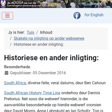
Kies jou taal
for English
Jy is hier:
Tuis
Inhoud
Skakels na inligting op ander webwerwe
Historiese en ander inligting:
Historiese en ander inligting:
Besonderhede
Gepubliseer: 05 Desember 2016
South Africa
, diverse feite, veral datums, deur Ben Cahoun
South African History Time Line
onderhou deur Dennis
Pretorius. Net soos die webwerf hieronder, is die
aanvanklike besonderhede op hierdie webwerf voorsien
deur David Morris, Anne Lehmkuhl en Ian Scholtz. Tog is