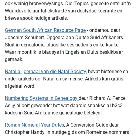
ook weinig bronverwysings. Die 'Topics' gedeelte ontsluit 'n
Waardevolle aantal ekstrakte van destydse koerante en
briewe asook huidige artikels.
German South African Resource Page
- onderhou deur
Joachim Schubert. Opgedra aan Duitse Suid-Afrikaners.
Sluit in genealogie, plaaslike geskiedenis en kerksake.
Waar moontlik is bladsye in Engels en Duits beskikbaar
gemaak.
Natalia, joernaal van die Natal Society
, bevat historiese en
ander artikels oor Natal en sy mense. Artikels kan gratis
afgelaai word.
Numbering Systems in Genealogy
deur Richard A. Pence.
As jy al ooit gewonder het wat daardie snaakse a1b2c3
kodes in Suid-Afrikaanse genealogie beteken!
Roman Numeral Year Dates
, A Conversion Guide deur
Christopher Handy. 'n nuttige gids om Romeinse nommers