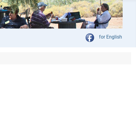
Kies jou taal
for English