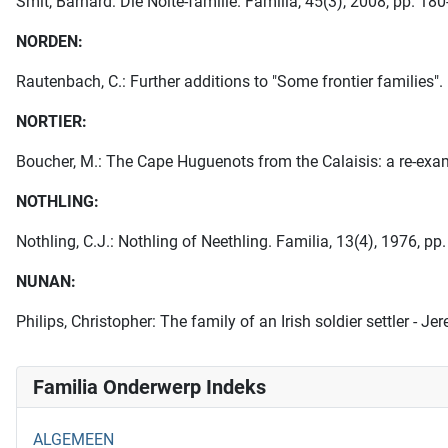
Smit, Barnard: Die Nolte-familie. Familia, 45(3), 2008, pp. 180
NORDEN:
Rautenbach, C.: Further additions to "Some frontier families". 
NORTIER:
Boucher, M.: The Cape Huguenots from the Calaisis: a re-exami
NOTHLING:
Nothling, C.J.: Nothling of Neethling. Familia, 13(4), 1976, pp.
NUNAN:
Philips, Christopher: The family of an Irish soldier settler -
Familia Onderwerp Indeks
ALGEMEEN