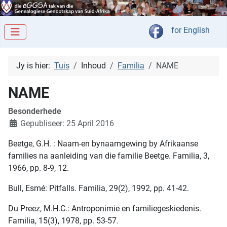
Kies jou taal
for English
Jy is hier:
Tuis
Inhoud
Familia
NAME
NAME
Besonderhede
Gepubliseer: 25 April 2016
Beetge, G.H. : Naam-en bynaamgewing by Afrikaanse
families na aanleiding van die familie Beetge. Familia, 3,
1966, pp. 8-9, 12.
Bull, Esmé: Pitfalls. Familia, 29(2), 1992, pp. 41-42.
Du Preez, M.H.C.: Antroponimie en familiegeskiedenis.
Familia, 15(3), 1978, pp. 53-57.