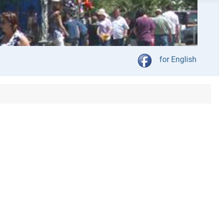
Kies jou taal
for English