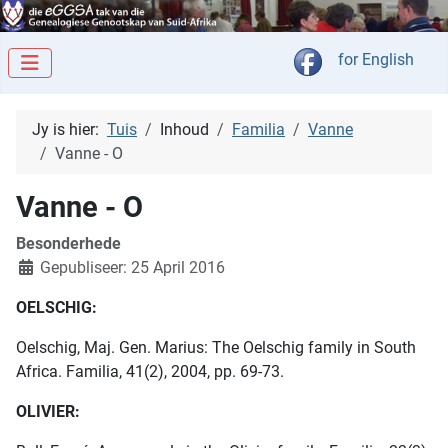
Kies jou taal
for English
Jy is hier:
Tuis
Inhoud
Familia
Vanne
Vanne - O
Vanne - O
Besonderhede
Gepubliseer: 25 April 2016
OELSCHIG:
Oelschig, Maj. Gen. Marius: The Oelschig family in South
Africa. Familia, 41(2), 2004, pp. 69-73.
OLIVIER: