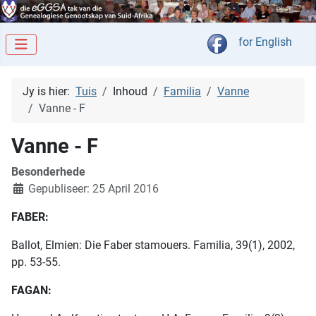
Kies jou taal
for English
Jy is hier:
Tuis
Inhoud
Familia
Vanne
Vanne - F
Vanne - F
Besonderhede
Gepubliseer: 25 April 2016
FABER:
Ballot, Elmien: Die Faber stamouers. Familia, 39(1), 2002,
pp. 53-55.
FAGAN: