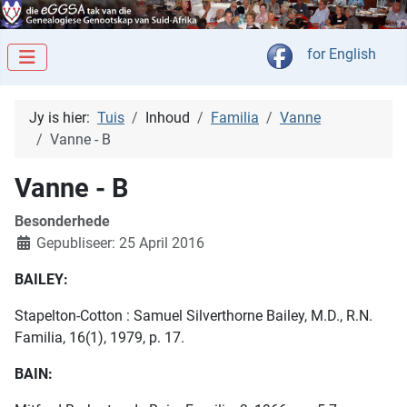
Kies jou taal
for English
Jy is hier:
Tuis
Inhoud
Familia
Vanne
Vanne - B
Vanne - B
Besonderhede
Gepubliseer: 25 April 2016
BAILEY:
Stapelton-Cotton : Samuel Silverthorne Bailey, M.D., R.N.
Familia, 16(1), 1979, p. 17.
BAIN: