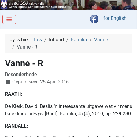
Kies jou taal
for English
Jy is hier:
Tuis
Inhoud
Familia
Vanne
Vanne - R
Vanne - R
Besonderhede
Gepubliseer: 25 April 2016
RAATH:
De Klerk, David: Beslis ‘n interessante uitgawe wat vir mens
baie dinge uitwys. [Brief]. Familia, 47(4), 2010, pp. 229-230.
RANDALL: