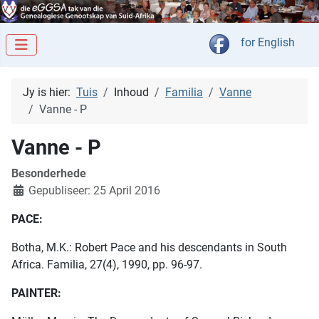
Kies jou taal
for English
Jy is hier:
Tuis
Inhoud
Familia
Vanne
Vanne - P
Vanne - P
Besonderhede
Gepubliseer: 25 April 2016
PACE:
Botha, M.K.: Robert Pace and his descendants in South
Africa. Familia, 27(4), 1990, pp. 96-97.
PAINTER: